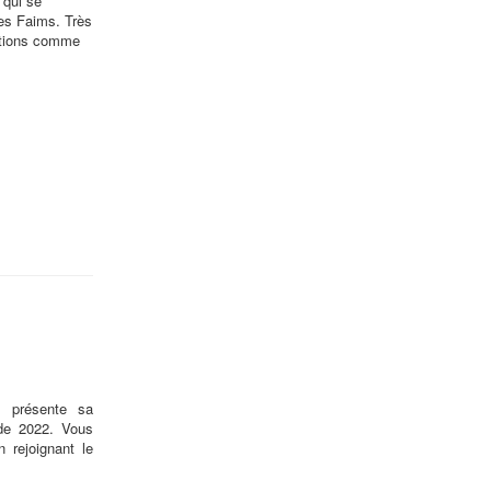
 qui se
des Faims. Très
iptions comme
u présente sa
 de 2022. Vous
 rejoignant le