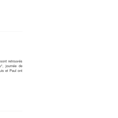
sont retrouvés
u", journée de
uis et Paul ont