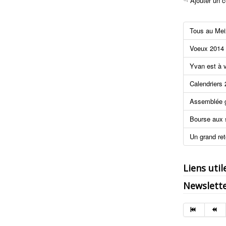
Ajouter un 
Tous au Mei
Voeux 2014
Yvan est à v
Calendriers
Assemblée g
Bourse aux 
Un grand reto
Liens util
Newslett