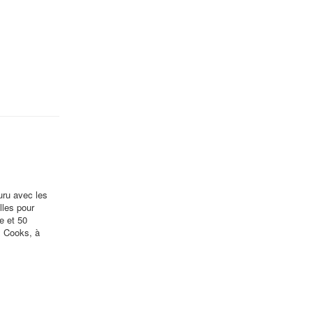
uru avec les
lles pour
e et 50
x Cooks, à