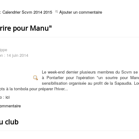
e : Calendrier Scvm 2014 2015
Ajouter un commentaire
rire pour Manu"
ippe
on : 14 juin 2014
Le week-end dernier plusieurs membres du Scvm se 
à Pontarlier pour l'opération "un sourire pour Man
sensibilisation organisée au profit de la Sapaudia. Lo
ts à la tombola pour préparer l'hiver...
o :
ici
commentaire
u club