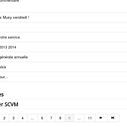
commentaire
x Musy vendredi !
otre service
 2013 2014
énérale annuelle
skis
ur...
es
er SCVM
2
3
4
...
6
7
8
9
...
11