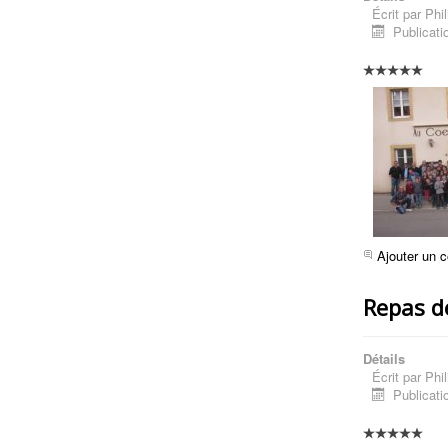
Écrit par
Phil
Publicati
Ajouter un 
Repas de
Détails
Écrit par
Phil
Publicati