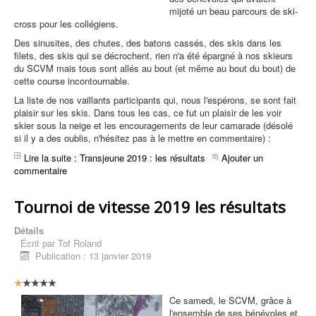
s
mijoté un beau parcours de ski-
a
cross pour les collégiens.
t
e
Des sinusites, des chutes, des batons cassés, des skis dans les
u
filets, des skis qui se décrochent, rien n'a été épargné à nos skieurs
r
du SCVM mais tous sont allés au bout (et même au bout du bout) de
:
cette course incontournable.
La liste de nos vaillants participants qui, nous l'espérons, se sont fait
5
plaisir sur les skis. Dans tous les cas, ce fut un plaisir de les voir
skier sous la neige et les encouragements de leur camarade (désolé
/
si il y a des oublis, n'hésitez pas à le mettre en commentaire) :
5
Lire la suite : Transjeune 2019 : les résultats
Ajouter un
commentaire
Tournoi de vitesse 2019 les résultats
Détails
Écrit par
Tof Roland
Publication : 13 janvier 2019
V
o
Ce samedi, le SCVM, grâce à
t
l'ensemble de ses bénévoles et