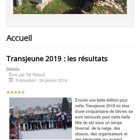
Accueil
Transjeune 2019 : les résultats
Détails
Écrit par
Tof Roland
Publication : 24 janvier 2019
V
o
Encore une belle édition pour
t
cette Transjeune 2019 où plus
e
d'une cinquantaine de lièvres se
u
sont retrouvés pour cette belle
t
fête du ski sous un temps
i
hivernal. de la neige, des
l
skieurs, des organisateurs et
i
des bénévoles qui avaient