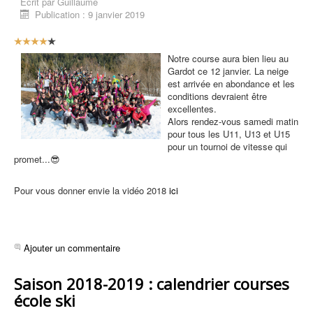
Écrit par
Guillaume
Publication : 9 janvier 2019
V
o
Notre course aura bien lieu au
t
Gardot ce 12 janvier. La neige
e
est arrivée en abondance et les
u
conditions devraient être
t
excellentes.
i
Alors rendez-vous samedi matin
l
pour tous les U11, U13 et U15
i
pour un tournoi de vitesse qui
s
promet...😎
a
t
e
Pour vous donner envie la vidéo 2018
ici
u
r
:
Ajouter un commentaire
4
/
Saison 2018-2019 : calendrier courses
école ski
5