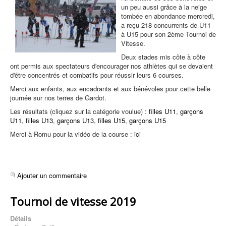
e
un peu aussi grâce à la neige
u
tombée en abondance mercredi,
t
a reçu 218 concurrents de U11
i
à U15 pour son 2ème Tournoi de
l
Vitesse.
i
s
Deux stades mis côte à côte
a
ont permis aux spectateurs d'encourager nos athlètes qui se devaient
t
d'être concentrés et combatifs pour réussir leurs 6 courses.
e
Merci aux enfants, aux encadrants et aux bénévoles pour cette belle
u
journée sur nos terres de Gardot.
r
:
Les résultats (cliquez sur la catégorie voulue) :
filles U11
,
garçons
U11
,
filles U13
,
garçons U13
,
filles U15
,
garçons U15
1
Merci à Romu pour la vidéo de la course :
ici
/
5
Ajouter un commentaire
Tournoi de vitesse 2019
Détails