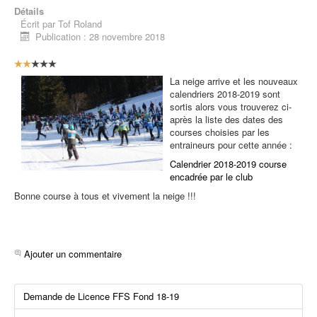
Détails
Écrit par
Tof Roland
Publication : 28 novembre 2018
V
o
La neige arrive et les nouveaux
t
calendriers 2018-2019 sont
e
sortis alors vous trouverez ci-
u
après la liste des dates des
t
courses choisies par les
i
entraineurs pour cette année :
l
i
Calendrier 2018-2019 course
s
encadrée par le club
a
Bonne course à tous et vivement la neige !!!
t
e
u
r
:
Ajouter un commentaire
2
Demande de Licence FFS Fond 18-19
/