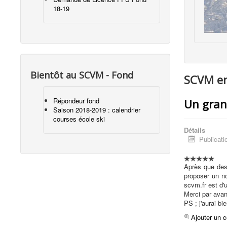
18-19
Bientôt au SCVM - Fond
SCVM en
Répondeur fond
Un grand
Saison 2018-2019 : calendrier
courses école ski
Détails
Publicati
Après que des 
proposer un no
scvm.fr est d'
Merci par avanc
PS ; j'aurai b
Ajouter un 