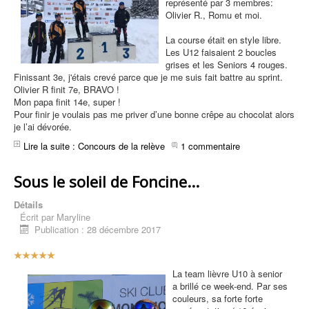
représenté par 3 membres:
t
Olivier R., Romu et moi.
i
l
La course était en style libre.
i
Les U12 faisaient 2 boucles
s
grises et les Seniors 4 rouges.
a
Finissant 3e, j'étais crevé parce que je me suis fait battre au sprint.
t
Olivier R finit 7e, BRAVO !
e
Mon papa finit 14e, super !
u
Pour finir je voulais pas me priver d’une bonne crêpe au chocolat alors
r
je l’ai dévorée.
:
Lire la suite : Concours de la relève
1 commentaire
5
Sous le soleil de Foncine...
/
Détails
5
Écrit par
Maryline
Publication : 28 décembre 2017
V
o
La team lièvre U10 à senior
t
a brillé ce week-end. Par ses
e
couleurs, sa forte forte
u