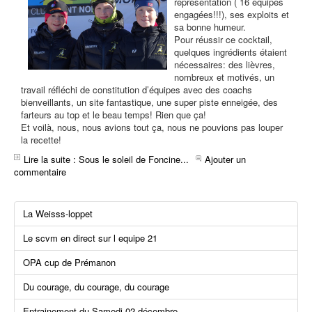
représentation ( 16 équipes
t
engagées!!!), ses exploits et
i
sa bonne humeur.
l
Pour réussir ce cocktail,
i
quelques ingrédients étaient
s
nécessaires: des lièvres,
a
nombreux et motivés, un
t
travail réfléchi de constitution d’équipes avec des coachs
e
bienveillants, un site fantastique, une super piste enneigée, des
u
farteurs au top et le beau temps! Rien que ça!
r
Et voilà, nous, nous avions tout ça, nous ne pouvions pas louper
:
la recette!
5
Lire la suite : Sous le soleil de Foncine...
Ajouter un
commentaire
/
5
La Weisss-loppet
Le scvm en direct sur l equipe 21
OPA cup de Prémanon
Du courage, du courage, du courage
Entrainement du Samedi 02 décembre