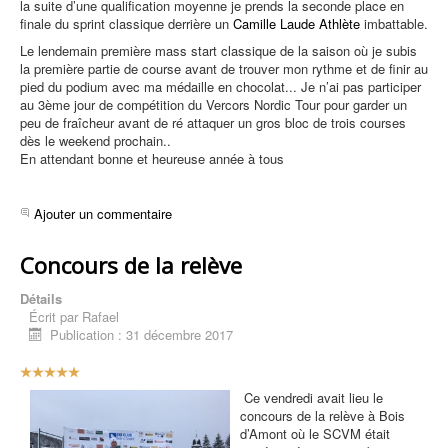
la suite d’une qualification moyenne je prends la seconde place en
finale du sprint classique derrière un
Camille Laude Athlète
imbattable.
Le lendemain première mass start classique de la saison où je subis
la première partie de course avant de trouver mon rythme et de finir au
pied du podium avec ma médaille en chocolat... Je n’ai pas participer
au 3ème jour de compétition du Vercors Nordic Tour pour garder un
peu de fraîcheur avant de ré attaquer un gros bloc de trois courses
dès le weekend prochain..
En attendant bonne et heureuse année à tous
Ajouter un commentaire
Concours de la relève
Détails
Écrit par
Rafael
Publication : 31 décembre 2017
V
o
Ce vendredi avait lieu le
t
concours de la relève à Bois
e
d’Amont où le SCVM était
u