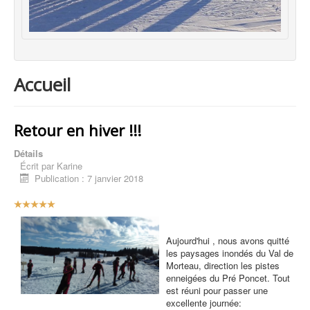
Accueil
Retour en hiver !!!
Détails
Écrit par
Karine
Publication : 7 janvier 2018
V
o
t
e
Aujourd'hui , nous avons quitté
u
les paysages inondés du Val de
t
Morteau
, direction les pistes
i
enneigées du Pré
Poncet
. Tout
l
est réuni pour passer une
i
excellente journée: