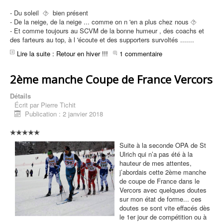
s
a
- Du soleil ⯑ bien présent
t
- De la neige, de la neige ... comme on n 'en a plus chez nous ⯑
e
- Et comme toujours au
SCVM
de la bonne humeur , des
coachs
et
u
des
farteurs
au top, à l 'écoute et des supporters survoltés .......
r
Lire la suite : Retour en hiver !!!
1 commentaire
:
5
2ème manche Coupe de France Vercors
/
Détails
Écrit par
Pierre Tichit
5
Publication : 2 janvier 2018
Suite à la seconde OPA de St
Ulrich qui n’a pas été à la
hauteur de mes attentes,
j’abordais cette 2ème manche
de coupe de France dans le
Vercors avec quelques doutes
sur mon état de forme... ces
doutes se sont vite effacés dès
le 1er jour de compétition ou à