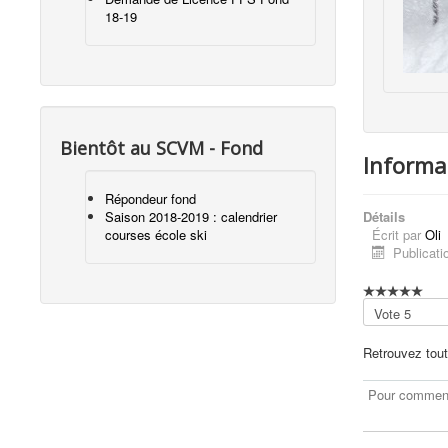
18-19
Bientôt au SCVM - Fond
Inform
Répondeur fond
Détails
Saison 2018-2019 : calendrier
Écrit par
Oli
courses école ski
Publicati
Veuillez
voter
Retrouvez tout
Pour commente