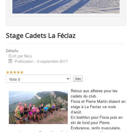
Stage Cadets La Féclaz
Détails
Écrit par
Nico
Publication : 9 septembre 2017
V
o
Veuillez
t
voter
e
Retour aux affaires pour les
u
cadets du club.
t
Fiona et Pierre Martin étaient en
i
stage à La Feclaz ce mois
l
d’août.
i
En biathlon pour Fiona puis en
s
ski de fond pour Pierre.
a
Endurance, renfo musculaire,
t