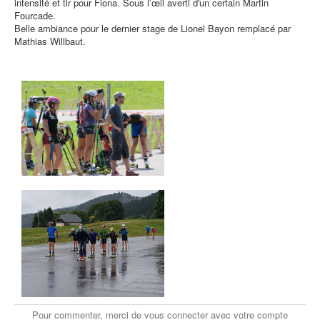
intensité et tir pour Fiona. Sous l’œil averti d'un certain Martin
e
Fourcade.
u
Belle ambiance pour le dernier stage de Lionel Bayon remplacé par
r
Mathias Willbaut.​
:
5
/
5
Pour commenter, merci de vous connecter avec votre compte