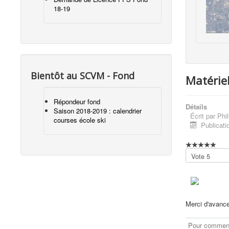
18-19
Bientôt au SCVM - Fond
Matérie
Répondeur fond
Détails
Saison 2018-2019 : calendrier
Écrit par
Phil
courses école ski
Publicati
Veuillez
voter
Merci d'avance
Pour commente