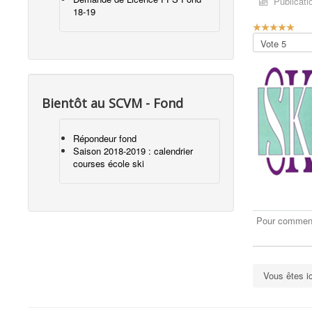
Publicati
18-19
V
o
Veuillez
t
voter
e
u
t
i
Bientôt au SCVM - Fond
l
i
Répondeur fond
s
Saison 2018-2019 : calendrier
a
courses école ski
t
e
u
r
:
Pour commente
5
/
Vous êtes i
5